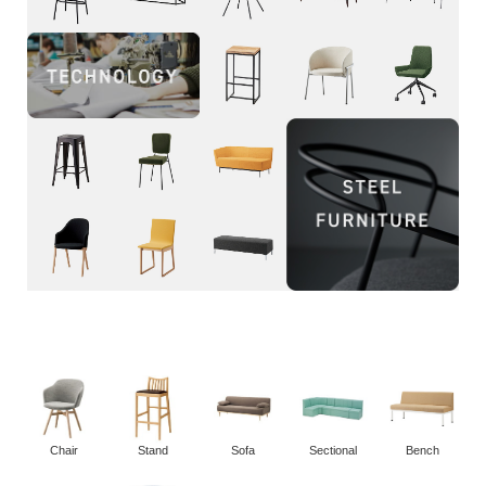
Chair
Stand
Sofa
Sectional
Bench