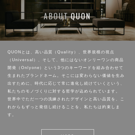
ABOUT
QUON
QUONとは、高い品質（Quality）、世界規模の視点
（Universal）、そして、他にはないオンリーワンの商品
開発（Onlyone）という3つのキーワードを組み合わせて
生まれたブランドネーム。そこには変わらない価値を生み
出すために、時代に応じて常に進化し続けていくという、
私たちのモノづくりに対する哲学が込められています。
世界中でただ一つの洗練されたデザインと高い品質を、こ
れからもずっと発信し続けることを、私たちは約束しま
す。