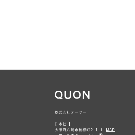
株式会社オーツー
本社
大阪府八尾市楠根町2‒1‒1
MAP