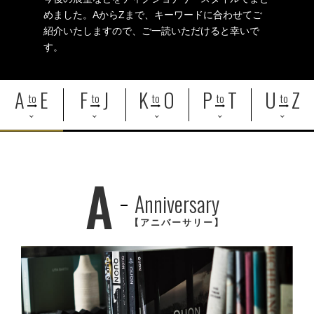
めました。AからZまで、キーワードに合わせてご
紹介いたしますので、ご一読いただけると幸いで
す。
A
E
F
J
K
O
P
T
U
Z
to
to
to
to
to
A
Anniversary
【アニバーサリー】