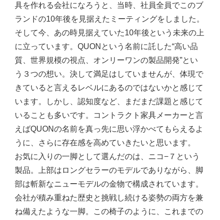
具を作れる会社になろうと、当時、社員全員でこのブ
ランドの10年後を見据えたミーティングをしました。
そして今、あの時見据えていた10年後という未来の上
に立っています。QUONという名前に託した“高い品
質、世界規模の視点、オンリーワンの製品開発”とい
う３つの想い。決して満足はしていませんが、体現で
きていると言えるレベルにあるのではないかと感じて
います。しかし、認知度など、まだまだ課題と感じて
いることも多いです。コントラクト家具メーカーと言
えばQUONの名前を真っ先に思い浮かべてもらえるよ
うに、さらに存在感を高めていきたいと思います。
お気に入りの一脚として選んだのは、ニコ−７という
製品。上部はロングセラーのモデルでありながら、脚
部は斬新なニューモデルの金物で構成されています。
会社が積み重ねた歴史と挑戦し続ける姿勢の両方を兼
ね備えたような一脚。この椅子のように、これまでの