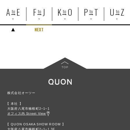
A
E
F
J
K
O
P
T
U
Z
to
to
to
to
to
TOP
株式会社オーツー
本社
大阪府八尾市楠根町2‒1‒1
オフィス内 Street View
QUON OSAKA SHOW ROOM
大阪府八尾市楠根町2‒1‒1 3F