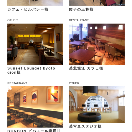
餃子の王将様
カフェ・ヒルバレー様
OTHER
RESTAURANT
Sunset Lounget kyoto
某北堀江 カフェ様
gion様
RESTAURANT
OTHER
某写真スタジオ様
BONBON ビバモール寝屋川