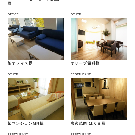
様
OFFICE
OTHER
オリーブ歯科様
某オフィス様
OTHER
RESTAURANT
某マンションMR様
炭火焼肉 はりま様
RESTAURANT
RESTAURANT