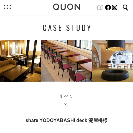
CASE STUDY
すべて
share YODOYABASHI deck 淀屋橋様