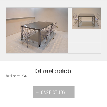
Delivered products
特注テーブル
CASE STUDY