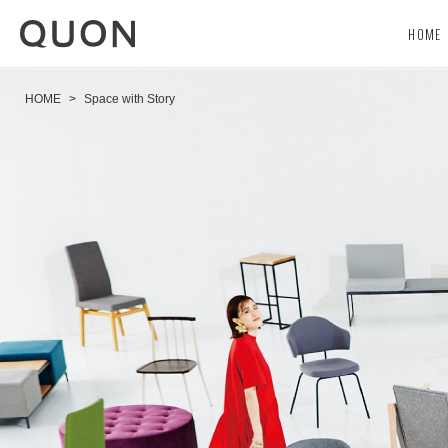
HOME
HOME
>
Space with Story