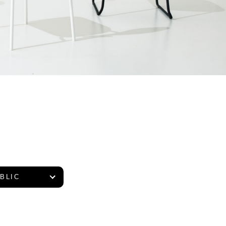
。
BLIC