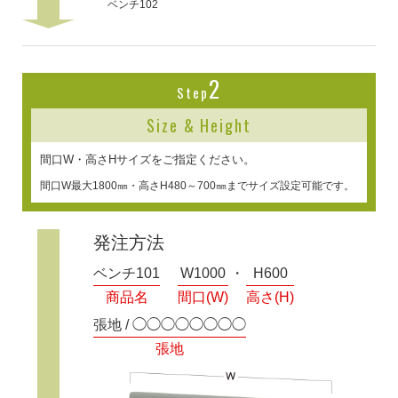
ベンチ102
2
Step
Size & Height
間口W・高さHサイズをご指定ください。
間口W最大1800㎜・高さH480～700㎜までサイズ設定可能です。
発注方法
ベンチ101
W1000
H600
商品名
間口(W)
高さ(H)
張地 / ◯◯◯◯◯◯◯◯
張地