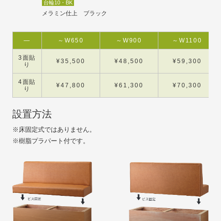
台輪10・BK
メラミン仕上 ブラック
—
～W650
～W900
～W1100
3面貼
¥35,500
¥48,500
¥59,300
り
4面貼
¥47,800
¥61,300
¥70,300
り
設置方法
※床固定式ではありません。
※樹脂プラパート付です。