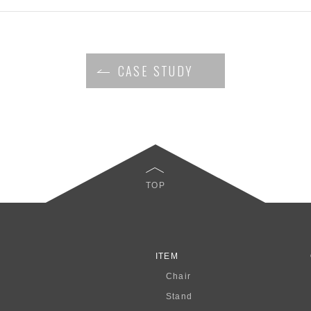
CASE STUDY
TOP
ITEM
Chair
Stand