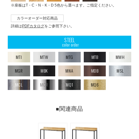
※座板はT・C・N・K・D 5色から選べます。ご指定ください。
カラーオーダー対応商品
詳細は
PDFカタログ
をご参照下さい。
STEEL
color order
MTI
MTW
MTG
MTB
MWH
MGR
MBK
MNA
MDB
MSL
MCL
MCR
MQ1
MQ6
関連商品