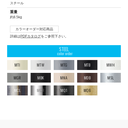
スチール
重量
約8.5kg
カラーオーダー対応商品
詳細は
PDFカタログ
をご参照下さい。
STEEL
color order
MTI
MTW
MTG
MTB
MWH
MGR
MBK
MNA
MDB
MSL
MCL
MCR
MQ1
MQ6