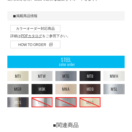
掲載商品情報
カラーオーダー対応商品
詳細は
PDFカタログ
をご参照下さい。
HOW TO ORDER
STEEL
color order
MTI
MTW
MTG
MTB
MWH
MGR
MBK
MNA
MDB
MSL
MCL
MCR
MQ1
MQ6
関連商品