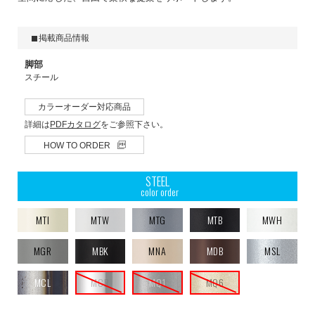
掲載商品情報
脚部
スチール
カラーオーダー対応商品
詳細は
PDFカタログ
をご参照下さい。
HOW TO ORDER
STEEL
color order
MTI
MTW
MTG
MTB
MWH
MGR
MBK
MNA
MDB
MSL
MCL
MCR
MQ1
MQ6