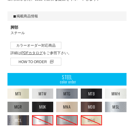
掲載商品情報
脚部
スチール
カラーオーダー対応商品
詳細は
PDFカタログ
をご参照下さい。
HOW TO ORDER
STEEL
color order
MTI
MTW
MTG
MTB
MWH
MGR
MBK
MNA
MDB
MSL
MCL
MCR
MQ1
MQ6