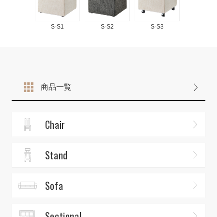
S-S1
S-S2
S-S3
商品一覧
Chair
Stand
Sofa
Sectional