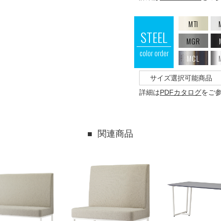
MTI
STEEL
MGR
color order
MCL
サイズ選択可能商品
詳細は
PDFカタログ
をご
関連商品