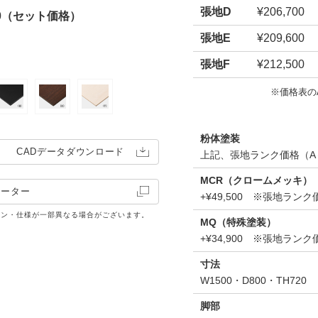
張地D
¥206,700
00（セット価格）
張地E
¥209,600
張地F
¥212,500
※価格表の
粉体塗装
CADデータ
ダウンロード
上記、張地ランク価格（A
MCR（クロームメッキ）
レーター
+¥49,500 ※張地ラ
イン・仕様が一部異なる場合がございます。
MQ（特殊塗装）
+¥34,900 ※張地ラ
寸法
W1500・D800・TH720
脚部