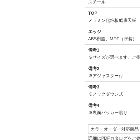
スチール
TOP
メラミン化粧板船底天板
エッジ
ABS樹脂、MDF（塗装）
備考1
※サイズが選べます。ご
備考2
※アジャスター付
備考3
※ノックダウン式
備考4
※裏面バッカー貼り
カラーオーダー対応商品
詳細は
PDFカタログ
をご