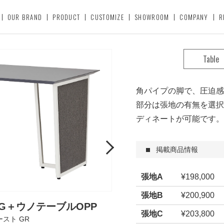
OUR BRAND
PRODUCT
CUSTOMIZE
SHOWROOM
COMPANY
R
Table
角パイプの脚で、圧迫感
部分は張地の有無を選択
ディネートが可能です。
Next
掲載商品情報
張地A
¥198,000
張地B
¥200,900
・G＋ウノテーブルOPP
張地C
¥203,800
ースト GR