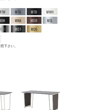
MTW
MTG
MTB
MWH
MBK
MNA
MDB
MSL
MCR
MQ1
MQ6
参照下さい。