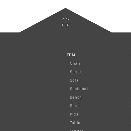
TOP
ITEM
Chair
Stand
Sofa
Sectional
Bench
Stool
Kids
Table