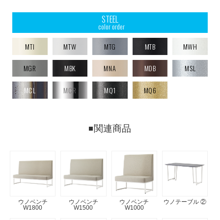
STEEL
color order
MTI
MTW
MTG
MTB
MWH
MGR
MBK
MNA
MDB
MSL
MCL
MCR
MQ1
MQ6
関連商品
ウノベンチ
ウノベンチ
ウノベンチ
ウノテーブル ②
W1800
W1500
W1000