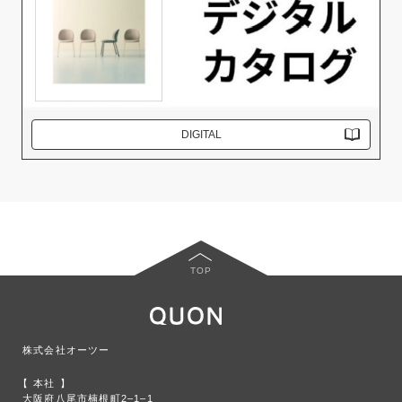
DIGITAL
TOP
株式会社オーツー
本社
大阪府八尾市楠根町2‒1‒1