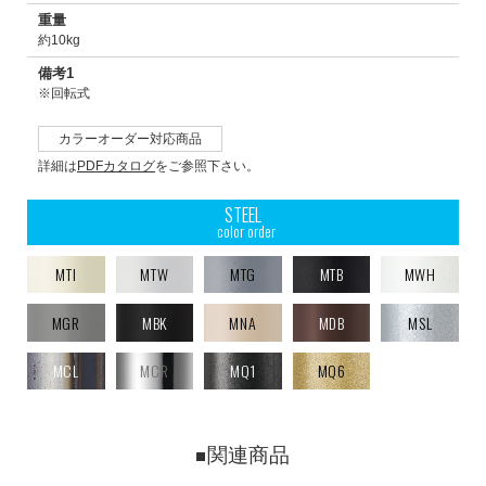
重量
約10kg
備考1
※回転式
カラーオーダー対応商品
詳細は
PDFカタログ
をご参照下さい。
STEEL
color order
MTI
MTW
MTG
MTB
MWH
MGR
MBK
MNA
MDB
MSL
MCL
MCR
MQ1
MQ6
関連商品