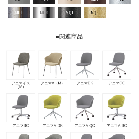
MCL
MCR
MQ1
MQ6
関連商品
アニマイス
アニマA（M）
アニマDK
アニマQC
（M）
アニマSC
アニマA-DK
アニマA-QC
アニマA-SC