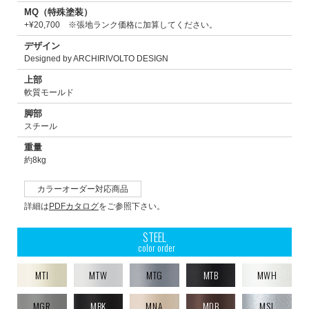
MQ（特殊塗装）
+¥20,700 ※張地ランク価格に加算してください。
デザイン
Designed by ARCHIRIVOLTO DESIGN
上部
軟質モールド
脚部
スチール
重量
約8kg
カラーオーダー対応商品
詳細は
PDFカタログ
をご参照下さい。
STEEL
color order
MTI
MTW
MTG
MTB
MWH
MGR
MBK
MNA
MDB
MSL