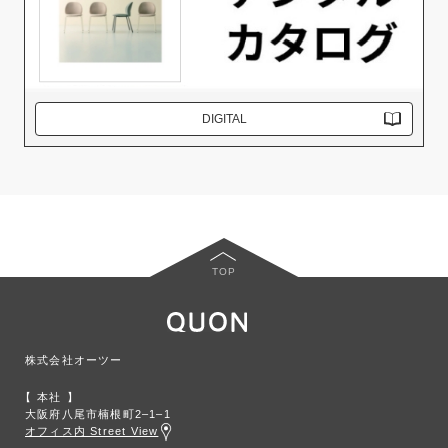
DIGITAL
TOP
株式会社オーツー
本社
大阪府八尾市楠根町2‒1‒1
オフィス内 Street View