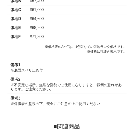
張地B
¥57,400
張地C
¥61,000
張地D
¥64,600
張地E
¥68,200
張地F
¥71,800
※価格表のA〜Fは、1色張りでの張地ランク価格です。
※価格は税抜き表示です。
備考1
※底面スベリ止め付
備考2
※不安定な場所、無理な姿勢でご使用になりますと、転倒の恐れがあ
ります。ご注意ください。
備考3
※保護者の監視の下、安全にご注意の上ご使用ください。
関連商品