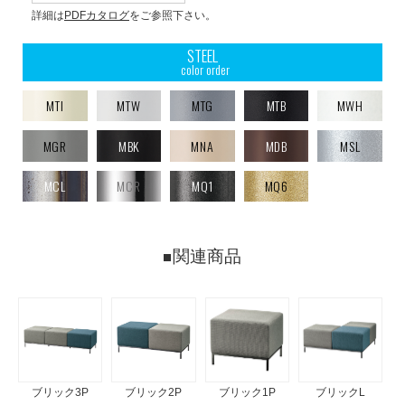
詳細は
PDFカタログ
をご参照下さい。
STEEL
color order
MTI
MTW
MTG
MTB
MWH
MGR
MBK
MNA
MDB
MSL
MCL
MCR
MQ1
MQ6
関連商品
ブリック3P
ブリック2P
ブリック1P
ブリックL