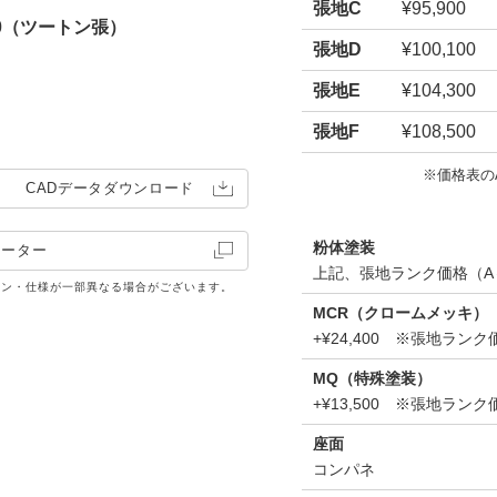
張地C
¥95,900
00（ツートン張）
張地D
¥100,100
張地E
¥104,300
張地F
¥108,500
※価格表の
CADデータ
ダウンロード
粉体塗装
レーター
上記、張地ランク価格（A
イン・仕様が一部異なる場合がございます。
MCR（クロームメッキ）
+¥24,400 ※張地ラ
MQ（特殊塗装）
+¥13,500 ※張地ラ
座面
コンパネ