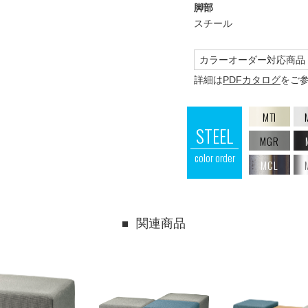
脚部
スチール
カラーオーダー対応商品
詳細は
PDFカタログ
をご
MTI
STEEL
MGR
color order
MCL
関連商品