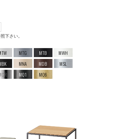
参照下さい。
MTW
MTG
MTB
MWH
MBK
MNA
MDB
MSL
MCR
MQ1
MQ6