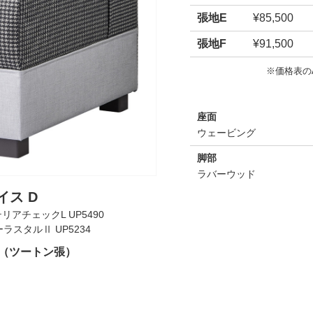
張地E
¥85,500
張地F
¥91,500
※価格表の
座面
ウェービング
脚部
ラバーウッド
イス D
リアチェックL UP5490
ラスタルⅡ UP5234
00（ツートン張）