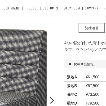
OUR BRAND
PRODUCT
CUSTOMIZE
SHOWROOM
COMPANY
R
Sectional
4つの段が付いた背中が
ラブ、ラウンジなどの空
掲載商品情報
張地A
¥61,500
張地B
¥67,500
張地C
¥73,500
Next
張地D
¥79,500