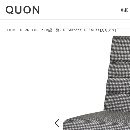
HOME
HOME
>
PRODUCTS(商品一覧)
>
Sectional
>
Kallias [カリアス]
Previous