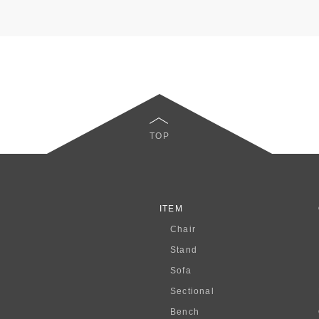
TOP
ITEM
Chair
Stand
Sofa
Sectional
Bench