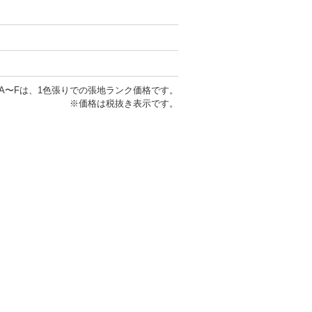
タ
張地 / 布
A〜Fは、1色張りでの張地ランク価格です。
※価格は税抜き表示です。