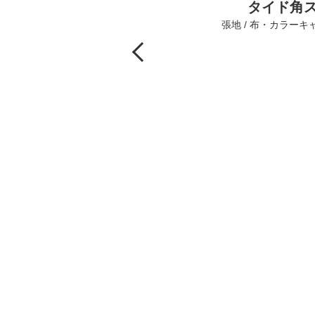
タイド角
張地 / 布・カラーキャ
Previous