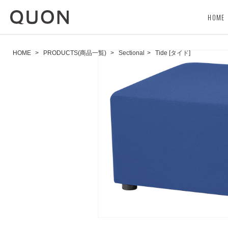
HOME
HOME
>
PRODUCTS(商品一覧)
>
Sectional
>
Tide [タイド]