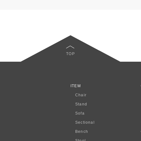
TOP
ITEM
Chair
Stand
Sofa
Sectional
Bench
Stool