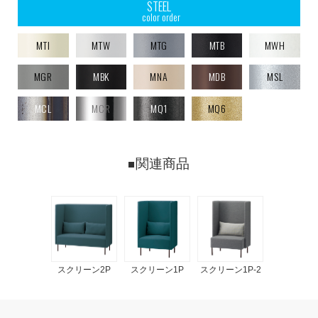
STEEL
color order
MTI
MTW
MTG
MTB
MWH
MGR
MBK
MNA
MDB
MSL
MCL
MCR
MQ1
MQ6
関連商品
スクリーン2P
スクリーン1P
スクリーン1P-2