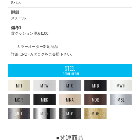
Sバネ
脚部
スチール
備考1
背クッション厚みt100
カラーオーダー対応商品
詳細は
PDFカタログ
をご参照下さい。
STEEL
color order
MTI
MTW
MTG
MTB
MWH
MGR
MBK
MNA
MDB
MSL
MCL
MCR
MQ1
MQ6
関連商品