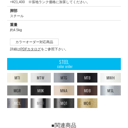
+¥21,400 ※張地ランク価格に加算してください。
脚部
スチール
重量
約4.5kg
カラーオーダー対応商品
詳細は
PDFカタログ
をご参照下さい。
STEEL
color order
MTI
MTW
MTG
MTB
MWH
MGR
MBK
MNA
MDB
MSL
MCL
MCR
MQ1
MQ6
関連商品