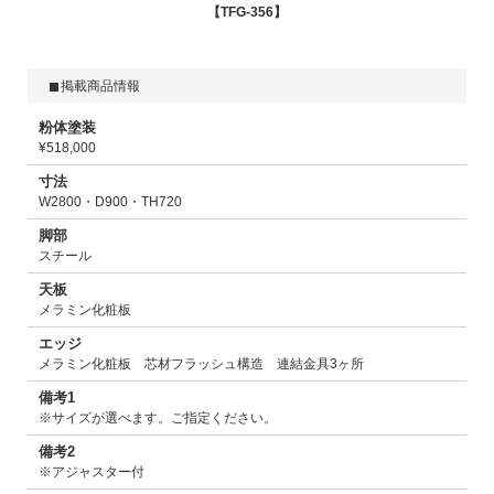
TFG-356
掲載商品情報
粉体塗装
¥518,000
寸法
W2800・D900・TH720
脚部
スチール
天板
メラミン化粧板
エッジ
メラミン化粧板 芯材フラッシュ構造 連結金具3ヶ所
備考1
※サイズが選べます。ご指定ください。
備考2
※アジャスター付