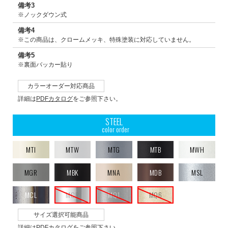
備考3
※ノックダウン式
備考4
※この商品は、クロームメッキ、特殊塗装に対応していません。
備考5
※裏面バッカー貼り
カラーオーダー対応商品
詳細は
PDFカタログ
をご参照下さい。
STEEL
color order
MTI
MTW
MTG
MTB
MWH
MGR
MBK
MNA
MDB
MSL
MCL
MCR
MQ1
MQ6
サイズ選択可能商品
詳細は
PDFカタログ
をご参照下さい。