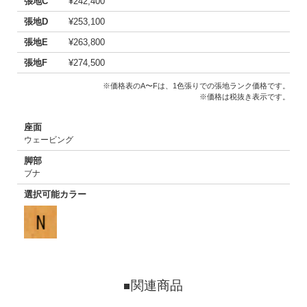
張地C
¥242,400
張地D
¥253,100
張地E
¥263,800
張地F
¥274,500
※価格表のA〜Fは、1色張りでの張地ランク価格です。
※価格は税抜き表示です。
座面
ウェービング
脚部
ブナ
選択可能カラー
関連商品