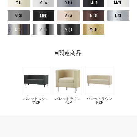
MTI
MTW
MTG
MTB
MWH
MGR
MBK
MNA
MDB
MSL
MCL
MCR
MQ1
MQ6
関連商品
バレットスクエ
バレットラウン
バレットラウン
ア2P
ド1P
ド2P