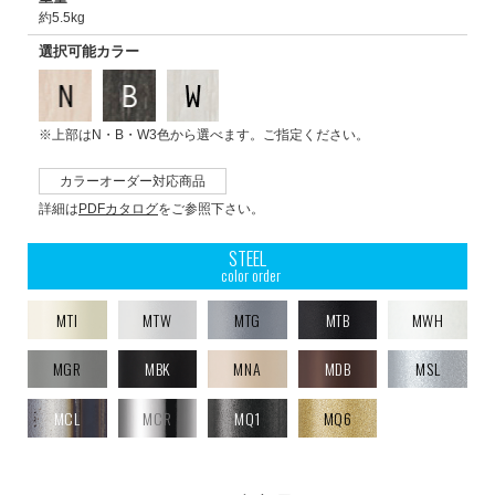
約5.5kg
選択可能カラー
※上部はN・B・W3色から選べます。ご指定ください。
カラーオーダー対応商品
詳細は
PDFカタログ
をご参照下さい。
STEEL
color order
MTI
MTW
MTG
MTB
MWH
MGR
MBK
MNA
MDB
MSL
MCL
MCR
MQ1
MQ6