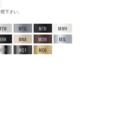
本
参照下さい。
MTW
MTG
MTB
MWH
MBK
MNA
MDB
MSL
MCR
MQ1
MQ6