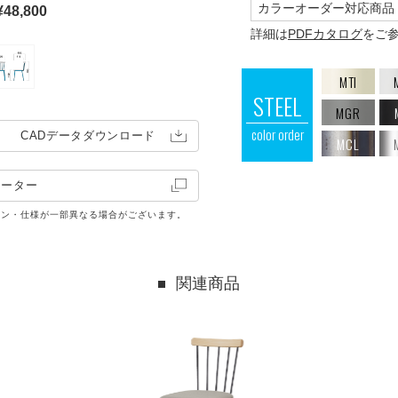
カラーオーダー対応商品
8,800
詳細は
PDFカタログ
をご
MTI
STEEL
MGR
color order
CADデータ
ダウンロード
MCL
レーター
イン・仕様が一部異なる場合がございます。
関連商品