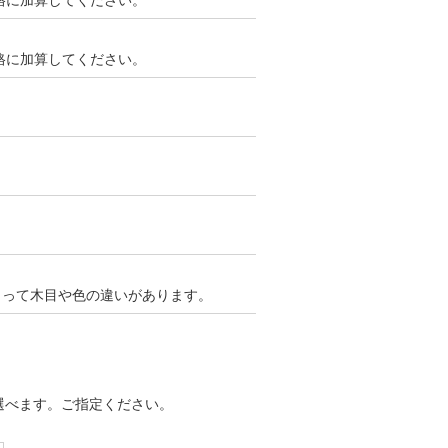
装価格に加算してください。
装価格に加算してください。
よって木目や色の違いがあります。
 MTB・N
ら選べます。ご指定ください。
ウィ
：¥48,800