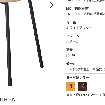
+¥22,500 ※粉体塗
Next
MQ（特殊塗装）
+¥16,200 ※粉体塗
背・座
ホワイトアッシュ
フレーム
スチール
重量
約6.5kg
備考1
※素材の特性上、商品に
選択可能カラー
ウィッチ
※背・座はN・K 2色か
MTB・N
本体価格