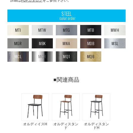
詳細は
PDFカタログ
をご参照下さい。
STEEL
color order
MTI
MTW
MTG
MTB
MWH
MGR
MBK
MNA
MDB
MSL
MCL
MCR
MQ1
MQ6
関連商品
オルディイスH
オルディスタン
オルディスタン
ド
ドH