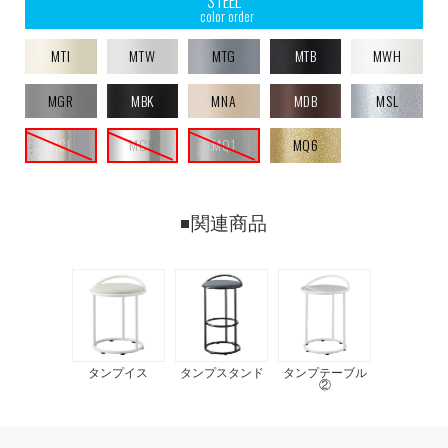
STEEL
color order
MTI
MTW
MTG
MTB
MWH
MGR
MBK
MNA
MDB
MSL
MCL
MCR
MQ1
MQ6
関連商品
タンプイス
タンプスタンド
タンプテーブル
②