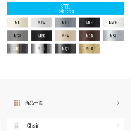
STEEL
color order
MTI
MTW
MTG
MTB
MWH
MGR
MBK
MNA
MDB
MSL
MCL
MCR
MQ1
MQ6
商品一覧
Chair