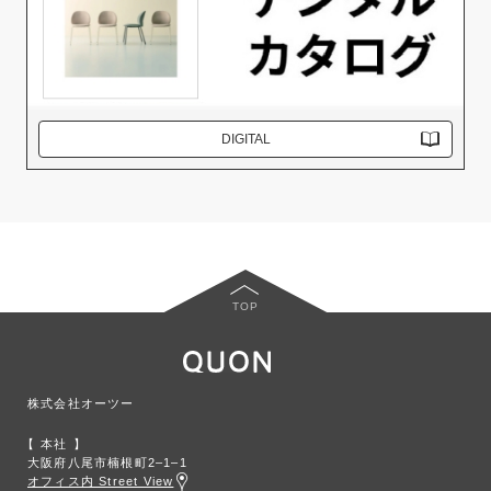
DIGITAL
TOP
株式会社オーツー
本社
大阪府八尾市楠根町2‒1‒1
オフィス内 Street View