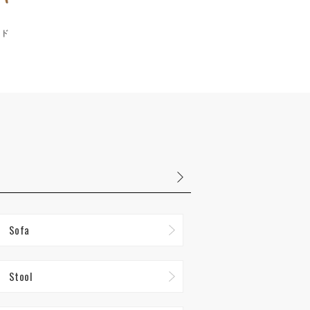
ンド
Sofa
Stool