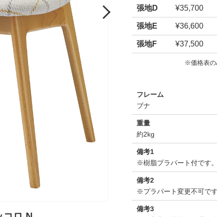
張地D
¥35,700
Next
張地E
¥36,600
張地F
¥37,500
※価格表の
フレーム
ブナ
重量
約2kg
備考1
※樹脂プラパート付です
備考2
※プラパート変更不可で
備考3
ッコロ N