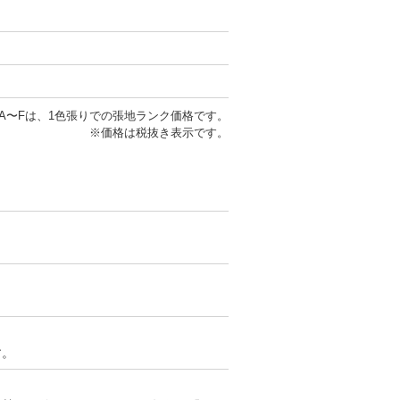
A〜Fは、1色張りでの張地ランク価格です。
※価格は税抜き表示です。
。
す。