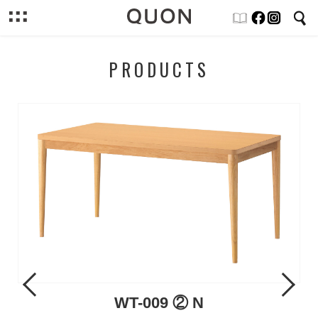
PRODUCTS
Previous
Next
WT-009 ② N