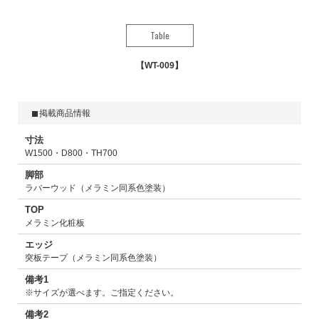
Table
WT-009
掲載商品情報
寸法
W1500・D800・TH700
脚部
ラバーウッド（メラミン同系色塗装）
TOP
メラミン化粧板
エッジ
突板テープ（メラミン同系色塗装）
備考1
※サイズが選べます。ご指定ください。
備考2