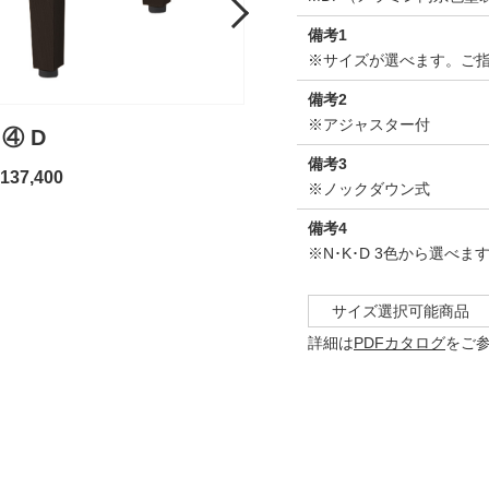
Next
備考1
※サイズが選べます。ご
備考2
※アジャスター付
 ④ D
備考3
37,400
※ノックダウン式
備考4
※N･K･D 3色から選べま
サイズ選択可能商品
詳細は
PDFカタログ
をご