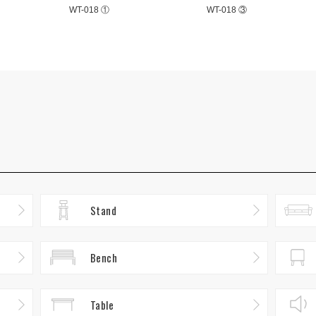
WT-018 ①
WT-018 ③
Stand
Bench
Table