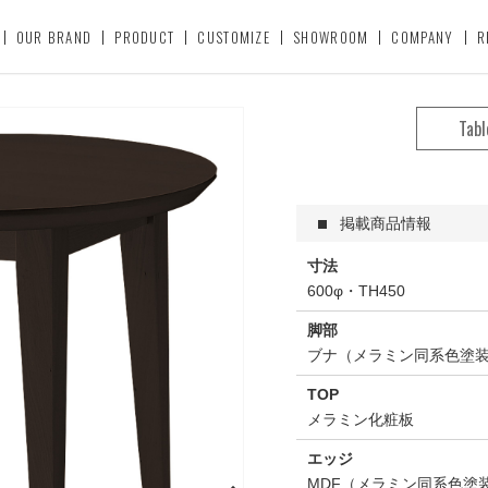
OUR BRAND
PRODUCT
CUSTOMIZE
SHOWROOM
COMPANY
R
Tabl
掲載商品情報
寸法
600φ・TH450
脚部
ブナ（メラミン同系色塗
TOP
メラミン化粧板
エッジ
MDF（メラミン同系色塗