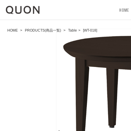
HOME
HOME
>
PRODUCTS(商品一覧)
>
Table
>
[WT-018]