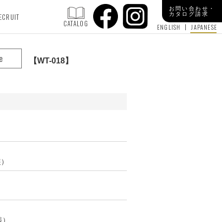
お問い合わせ・
カタログ請求
ECRUIT
CATALOG
ENGLISH
JAPANESE
e
WT-018
装）
装）