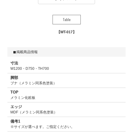
Table
WT-017
掲載商品情報
寸法
W1200・D750・TH700
脚部
ブナ（メラミン同系色塗装）
TOP
メラミン化粧板
エッジ
MDF（メラミン同系色塗装）
備考1
※サイズが選べます。ご指定ください。