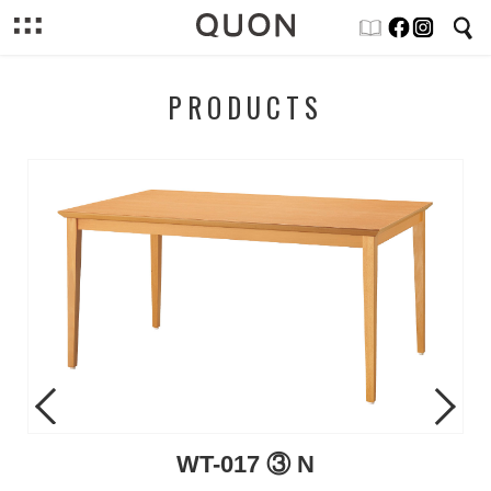
PRODUCTS
Previous
Next
WT-017 ③ N