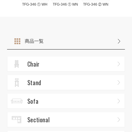
TFG-346 ① WH
TFG-346 ① WN
TFG-346 ② WN
商品一覧
Chair
Stand
Sofa
Sectional