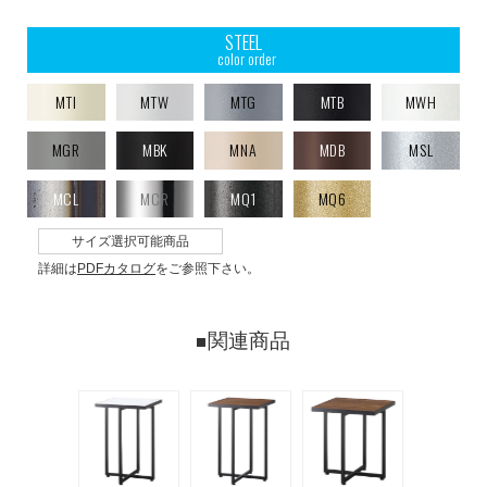
STEEL
color order
MTI
MTW
MTG
MTB
MWH
MGR
MBK
MNA
MDB
MSL
MCL
MCR
MQ1
MQ6
サイズ選択可能商品
詳細は
PDFカタログ
をご参照下さい。
関連商品