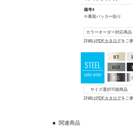
備考4
※裏面バッカー貼り
カラーオーダー対応商品
詳細は
PDFカタログ
をご
MTI
STEEL
MGR
color order
MCL
サイズ選択可能商品
詳細は
PDFカタログ
をご
関連商品