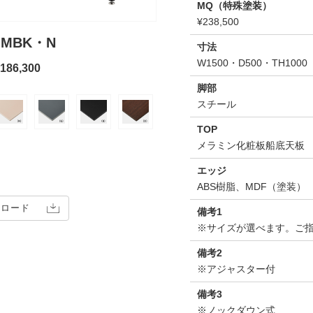
MQ（特殊塗装）
¥238,500
TFG-34
② MBK・N
寸法
W1500・D500・TH1000
本体価格：
86,300
脚部
スチール
TOP
メラミン化粧板船底天板
エッジ
ABS樹脂、MDF（塗装）
ンロード
備考1
※サイズが選べます。ご
備考2
※アジャスター付
備考3
※ノックダウン式