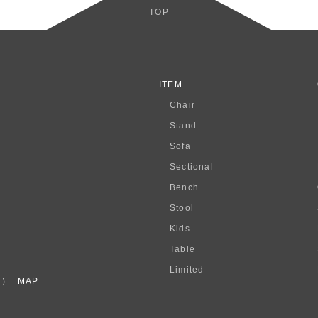
TOP
ITEM
Chair
Stand
Sofa
Sectional
Bench
Stool
Kids
Table
Limited
F）
MAP