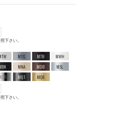
参照下さい。
MTW
MTG
MTB
MWH
MBK
MNA
MDB
MSL
MCR
MQ1
MQ6
参照下さい。