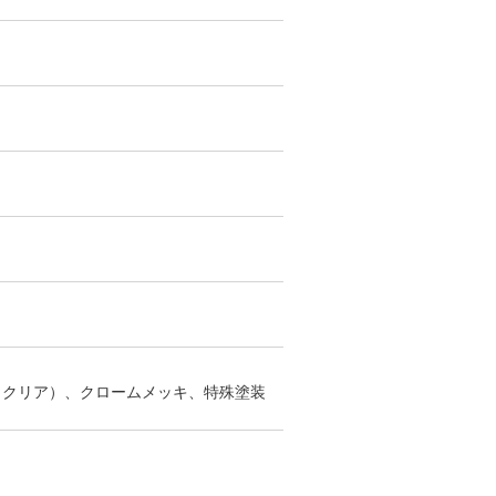
48 MBK・G
TF
¥177,000
本体
（クリア）、クロームメッキ、特殊塗装