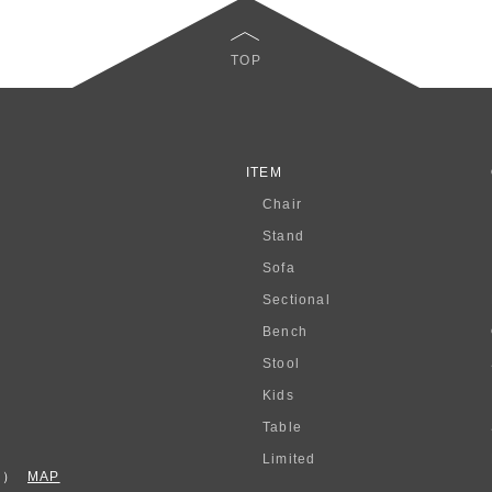
TOP
ITEM
Chair
Stand
Sofa
Sectional
Bench
Stool
Kids
Table
Limited
F）
MAP