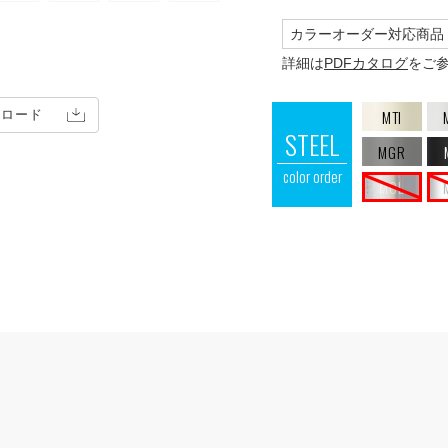
カラーオーダー対応商品
詳細は
PDFカタログ
をご
MTI
ンロード
STEEL
MGR
color order
MCL