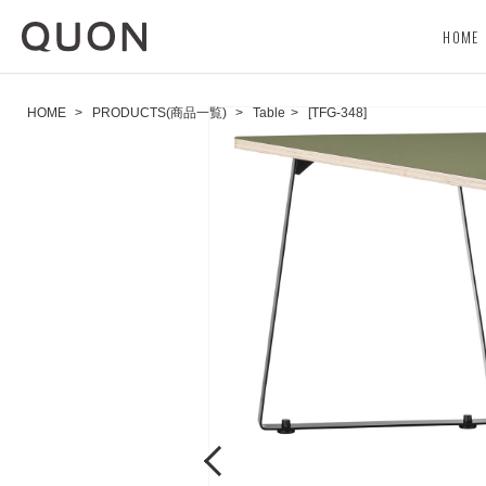
HOME
HOME
>
PRODUCTS(商品一覧)
>
Table
>
[TFG-348]
Previous