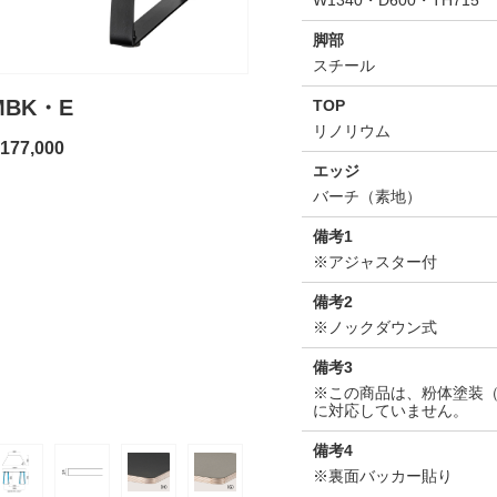
W1340・D600・TH715
脚部
スチール
TFG-3
 MBK・E
TOP
リノリウム
本体価格：
77,000
エッジ
バーチ（素地）
備考1
※アジャスター付
備考2
※ノックダウン式
備考3
※この商品は、粉体塗装
に対応していません。
備考4
※裏面バッカー貼り