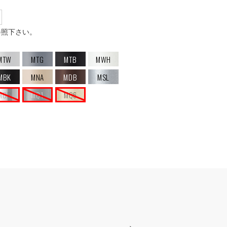
参照下さい。
MTW
MTG
MTB
MWH
MBK
MNA
MDB
MSL
MCR
MQ1
MQ6