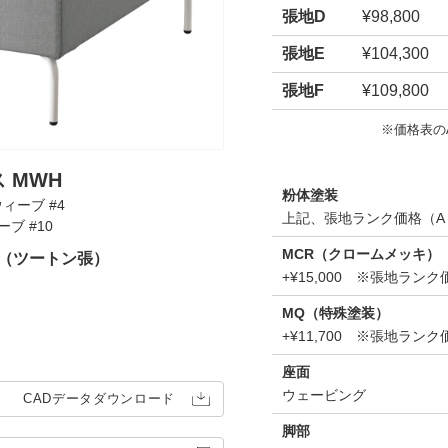
張地D
¥98,800
張地E
¥104,300
張地F
¥109,800
※価格表の
 MWH
粉体塗装
ウィーブ #4
上記、張地ランク価格（A
ーブ #10
MCR（クロームメッキ）
00（ツートン張）
+¥15,000 ※張地ラ
MQ（特殊塗装）
+¥11,700 ※張地ラ
座面
ウェービング
CADデータ
ダウンロード
脚部