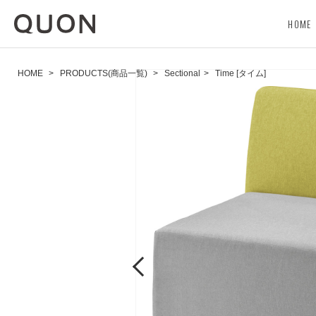
HOME
HOME
>
PRODUCTS(商品一覧)
>
Sectional
>
Time [タイム]
Previous