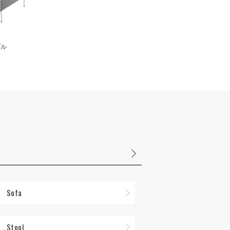
ブル
Sofa
Stool