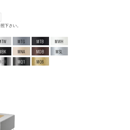
参照下さい。
MTW
MTG
MTB
MWH
MBK
MNA
MDB
MSL
MCR
MQ1
MQ6