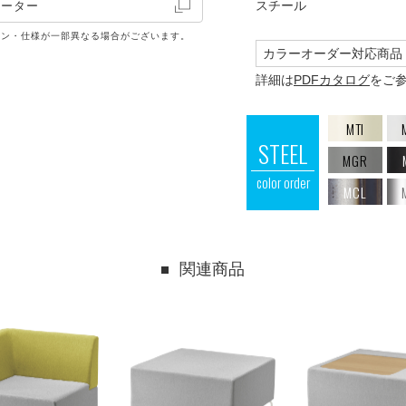
スチール
レーター
イン・仕様が一部異なる場合がございます。
カラーオーダー対応商品
詳細は
PDFカタログ
をご
MTI
STEEL
MGR
color order
MCL
関連商品