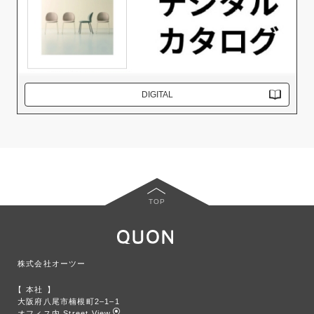
DIGITAL
TOP
株式会社オーツー
本社
大阪府八尾市楠根町2‒1‒1
オフィス内 Street View