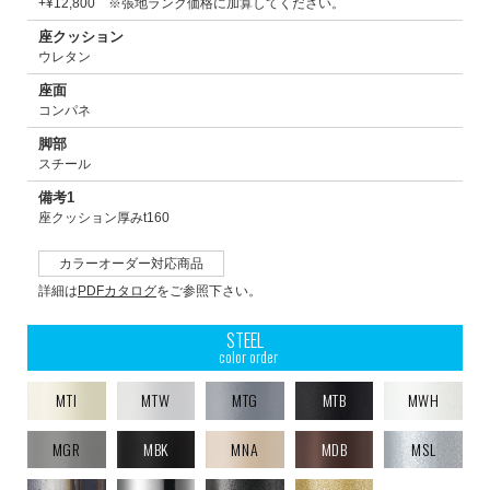
+¥12,800 ※張地ランク価格に加算してください。
座クッション
ウレタン
座面
コンパネ
脚部
スチール
備考1
座クッション厚みt160
カラーオーダー対応商品
詳細は
PDFカタログ
をご参照下さい。
STEEL
color order
MTI
MTW
MTG
MTB
MWH
MGR
MBK
MNA
MDB
MSL