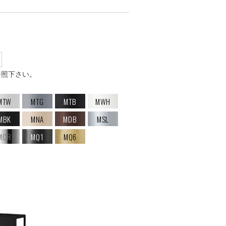
参照下さい。
MTW
MTG
MTB
MWH
MBK
MNA
MDB
MSL
MCR
MQ1
MQ6