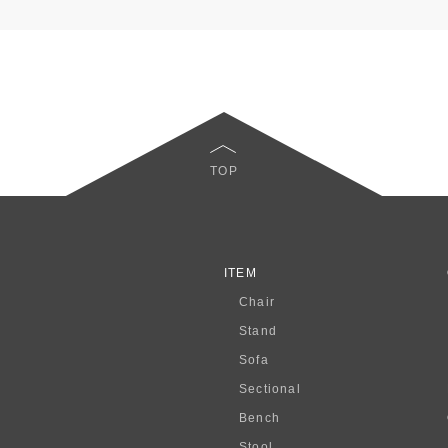
TOP
ITEM
Chair
Stand
Sofa
Sectional
Bench
Stool