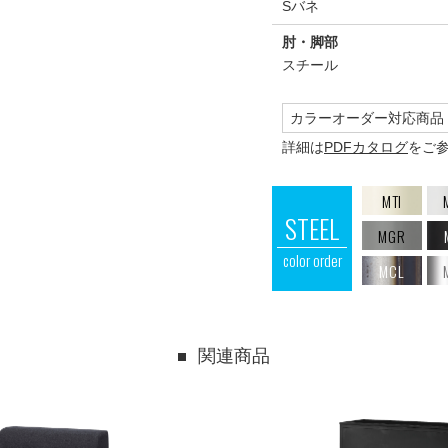
Sバネ
肘・脚部
スチール
カラーオーダー対応商品
詳細は
PDFカタログ
をご
MTI
STEEL
MGR
color order
MCL
関連商品