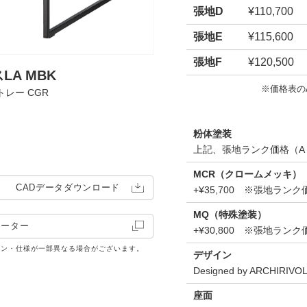
張地D
¥110,700
張地E
¥115,600
張地F
¥120,500
LA MBK
※価格表の
トレー CGR
粉体塗装
上記、張地ランク価格（A
MCR（クロームメッキ）
CADデータ
ダウンロード
+¥35,700 ※張地ラ
MQ（特殊塗装）
レーター
+¥30,800 ※張地ラ
イン・仕様が一部異なる場合がございます。
デザイン
Designed by ARCHIRIVO
座面