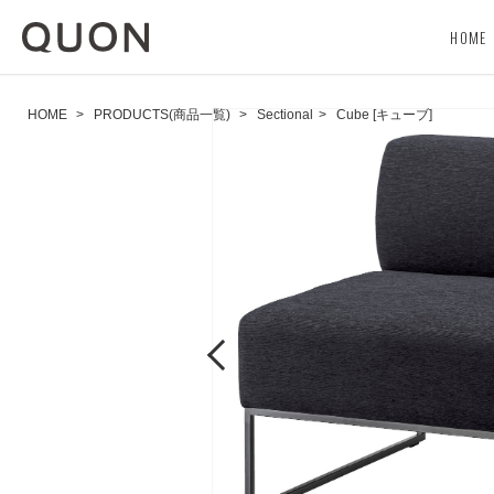
HOME
HOME
>
PRODUCTS(商品一覧)
>
Sectional
>
Cube [キューブ]
Previous