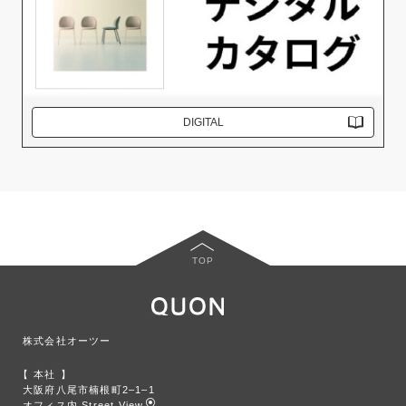
DIGITAL
TOP
株式会社オーツー
本社
大阪府八尾市楠根町2‒1‒1
オフィス内 Street View