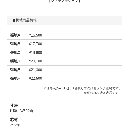
ソファクッション
掲載商品情報
張地A
¥16,500
張地B
¥17,700
張地C
¥18,900
張地D
¥20,100
張地E
¥21,300
張地F
¥22,500
※価格表のA〜Fは、1色張りでの張地ランク価格です。
※価格は税抜き表示です。
寸法
t150・W500角
芯材
パンヤ