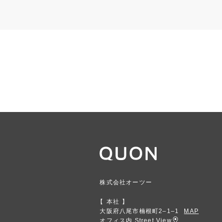
株式会社オーツー
本社
大阪府八尾市楠根町2‒1‒1
MAP
オフィス内 Street View