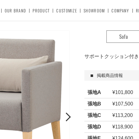
OUR BRAND
PRODUCT
CUSTOMIZE
SHOWROOM
COMPANY
R
Sofa
サポートクッション付き
掲載商品情報
張地A
¥101,800
張地B
¥107,500
張地C
¥113,200
Next
張地D
¥118,900
張地E
¥124,600