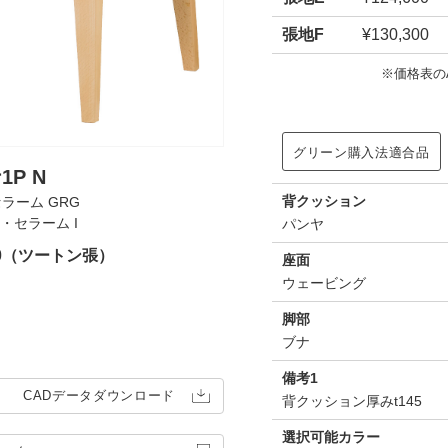
張地F
¥130,300
※価格表の
グリーン購入法適合品
P N
背クッション
セラーム GRG
布・セラーム I
パンヤ
00（ツートン張）
座面
ウェービング
脚部
ブナ
備考1
CADデータ
ダウンロード
背クッション厚みt145
選択可能カラー