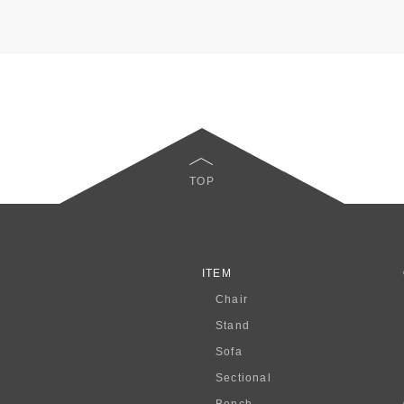
TOP
ITEM
Chair
Stand
Sofa
Sectional
Bench