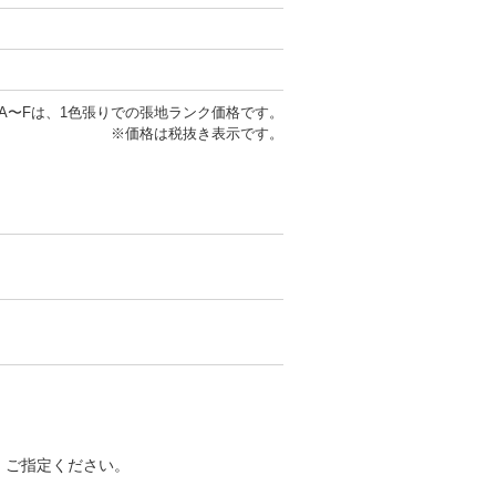
A〜Fは、1色張りでの張地ランク価格です。
※価格は税抜き表示です。
ミラ K
ドツイードⅡ TW-04
す。ご指定ください。