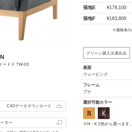
張地E
¥178,100
張地F
¥183,800
※価格表の
グリーン購入法適合品
N
イードⅡ TW-03
張地 / 布・カル
座面
ウェービング
フレーム
ブナ
選択可能カラー
CADデータ
ダウンロード
レーター
※N・K 2色から選べま