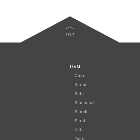
TOP
ITEM
Chair
Stand
Sofa
Sectional
Bench
Stool
Kids
Table