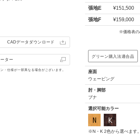
張地E
¥151,500
張地F
¥159,000
※価格表の
CADデータ
ダウンロード
グリーン購入法適合品
レーター
イン・仕様が一部異なる場合がございます。
座面
ウェービング
肘・脚部
ブナ
選択可能カラー
※N・K 2色から選べま