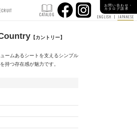
お問い合わせ・
カタログ請求
ECRUIT
CATALOG
ENGLISH
JAPANESE
Country
カントリー
ュームあるシートを支えるシンプル
を持つ存在感が魅力です。
カ
張地 