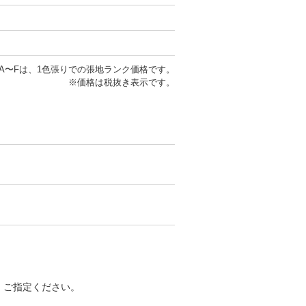
A〜Fは、1色張りでの張地ランク価格です。
※価格は税抜き表示です。
す。ご指定ください。