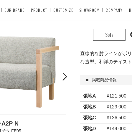
OUR BRAND
PRODUCT
CUSTOMIZE
SHOWROOM
COMPANY
R
Sofa
直線的な肘ラインがボリ
な造型。和洋のテイスト
Next
掲載商品情報
張地A
¥121,500
張地B
¥129,000
張地C
¥136,500
2P N
張地D
¥144,000
チタ FE05