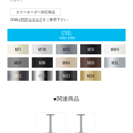
カラーオーダー対応商品
詳細は
PDFカタログ
をご参照下さい。
STEEL
color order
MTI
MTW
MTG
MTB
MWH
MGR
MBK
MNA
MDB
MSL
MCL
MCR
MQ1
MQ6
関連商品