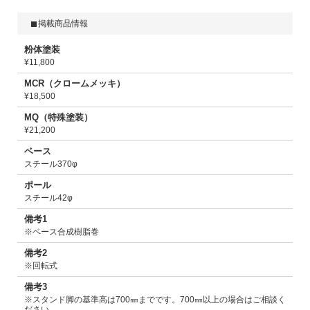
掲載商品情報
粉体塗装
¥11,800
MCR（クロームメッキ）
¥18,500
MQ（特殊塗装）
¥21,200
ベース
スチール370φ
ポール
スチール42φ
備考1
※ベース合成樹脂巻
備考2
※回転式
備考3
※スタンド脚の基準高は700㎜までです。700㎜以上の場合はご相談く
ださい。