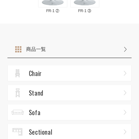
FR-1 ②
FR-1 ③
商品一覧
Chair
Stand
Sofa
Sectional